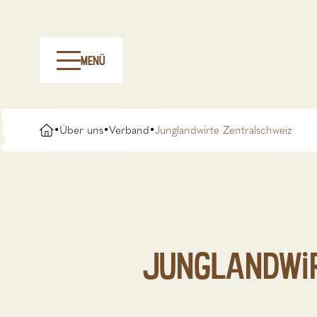
Menü
•
Über uns
•
Verband
•
Junglandwirte Zentralschweiz
Junglandwi