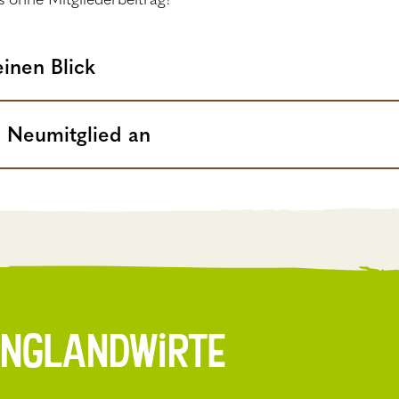
einen Blick
s Neumitglied an
unglandwirte